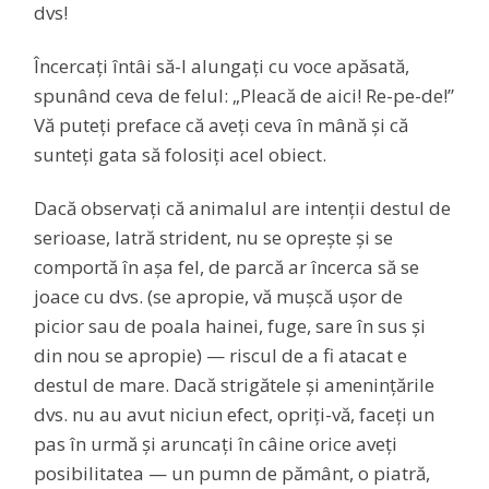
dvs!
Încercați întâi să-l alungați cu voce apăsată,
spunând ceva de felul: „Pleacă de aici! Re-pe-de!”
Vă puteți preface că aveți ceva în mână și că
sunteți gata să folosiți acel obiect.
Dacă observați că animalul are intenții destul de
serioase, latră strident, nu se oprește și se
comportă în așa fel, de parcă ar încerca să se
joace cu dvs. (se apropie, vă mușcă ușor de
picior sau de poala hainei, fuge, sare în sus și
din nou se apropie) — riscul de a fi atacat e
destul de mare. Dacă strigătele și amenințările
dvs. nu au avut niciun efect, opriți-vă, faceți un
pas în urmă și aruncați în câine orice aveți
posibilitatea — un pumn de pământ, o piatră,