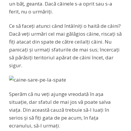
un băț, geanta. Dacă câinele s-a oprit sau s-a
ferit, nu o urmăriți.
Ce să faceți atunci când întâlniți o haită de câini?
Dacă veți urmări cel mai gălăgios câine, riscați să
fiți atacat din spate de către ceilalți câini. Nu
panicați și urmați sfaturile de mai sus; încercați
să părăsiți teritoriul apărat de câini încet, dar
sigur.
Sperăm că nu veți ajunge vreodată în așa
situație, dar sfatul de mai jos vă poate salva
viața. Din această cauză trebuie să-l luați în
serios și să fiți gata de pe acum, în fața
ecranului, să-l urmați.