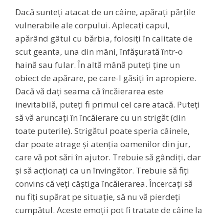
Dacă sunteți atacat de un câine, apărați părțile
vulnerabile ale corpului. Aplecați capul,
apărând gâtul cu bărbia, folosiți în calitate de
scut geanta, una din mâni, înfășurată într-o
haină sau fular. În altă mână puteți ține un
obiect de apărare, pe care-l găsiți în apropiere.
Dacă vă dați seama că încăierarea este
inevitabilă, puteți fi primul cel care atacă. Puteți
să vă aruncați în încăierare cu un strigăt (din
toate puterile). Strigătul poate speria câinele,
dar poate atrage și atenția oamenilor din jur,
care vă pot sări în ajutor. Trebuie să gândiți, dar
și să acționați ca un învingător. Trebuie să fiți
convins că veți câștiga încăierarea. Încercați să
nu fiți supărat pe situație, să nu vă pierdeți
cumpătul. Aceste emoții pot fi tratate de câine la