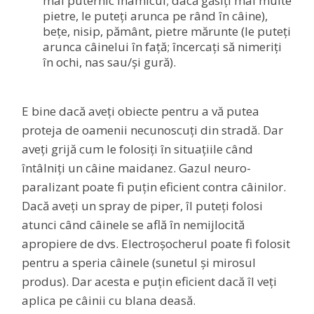
mai puternic inamicul; dacă găsiți mai multe
pietre, le puteți arunca pe rând în câine),
bețe, nisip, pământ, pietre mărunte (le puteți
arunca câinelui în față; încercați să nimeriți
în ochi, nas sau/și gură).
E bine dacă aveți obiecte pentru a vă putea
proteja de oamenii necunoscuți din stradă. Dar
aveți grijă cum le folosiți în situațiile când
întâlniți un câine maidanez. Gazul neuro-
paralizant poate fi puțin eficient contra câinilor.
Dacă aveți un spray de piper, îl puteți folosi
atunci când câinele se află în nemijlocită
apropiere de dvs. Electroșocherul poate fi folosit
pentru a speria câinele (sunetul și mirosul
produs). Dar acesta e puțin eficient dacă îl veți
aplica pe câinii cu blana deasă.