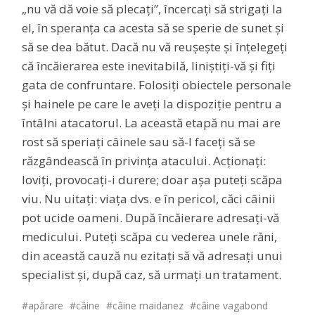
„nu vă dă voie să plecați”, încercați să strigați la
el, în speranța ca acesta să se sperie de sunet și
să se dea bătut. Dacă nu vă reușește și înțelegeți
că încăierarea este inevitabilă, liniștiți-vă și fiți
gata de confruntare. Folosiți obiectele personale
și hainele pe care le aveți la dispoziție pentru a
întâlni atacatorul. La această etapă nu mai are
rost să speriați câinele sau să-l faceți să se
răzgândească în privința atacului. Acționați:
loviți, provocați-i durere; doar așa puteți scăpa
viu. Nu uitați: viața dvs. e în pericol, căci câinii
pot ucide oameni. După încăierare adresați-vă
medicului. Puteți scăpa cu vederea unele răni,
din această cauză nu ezitați să vă adresați unui
specialist și, după caz, să urmați un tratament.
apărare
câine
câine maidanez
câine vagabond