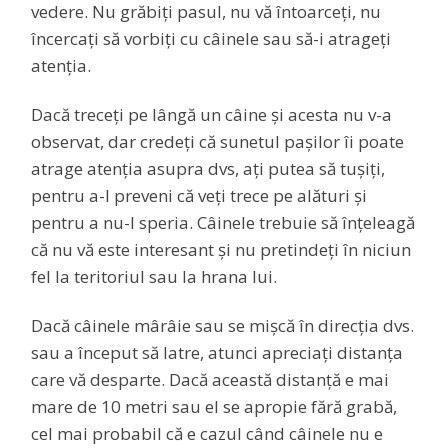
vedere. Nu grăbiți pasul, nu vă întoarceți, nu
încercați să vorbiți cu câinele sau să-i atrageți
atenția.
Dacă treceți pe lângă un câine și acesta nu v-a
observat, dar credeți că sunetul pașilor îi poate
atrage atenția asupra dvs, ați putea să tușiți,
pentru a-l preveni că veți trece pe alături și
pentru a nu-l speria. Câinele trebuie să înțeleagă
că nu vă este interesant și nu pretindeți în niciun
fel la teritoriul sau la hrana lui.
Dacă câinele mârâie sau se mișcă în direcția dvs.
sau a început să latre, atunci apreciați distanța
care vă desparte. Dacă această distanță e mai
mare de 10 metri sau el se apropie fără grabă,
cel mai probabil că e cazul când câinele nu e