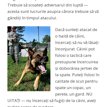
Trebuie să scoateți adversarul din luptă —
acesta sunt lucrurile asupra cărora trebuie să vă
gândiți în timpul atacului.
Dacă sunteți atacat de
o haită de câini,
încercați să nu vă lăsați
înconjurat. Câinii pot
folosi o tactică care
presupune încercuirea
și doborârea jertvei de
la spate. Puteți folosi în
calitate de scut pentru
spate un copac, un
perete, un gard. NU
UITAȚI — nu încercați să fugiți de la câini, aveți
puține șanse de evadare.