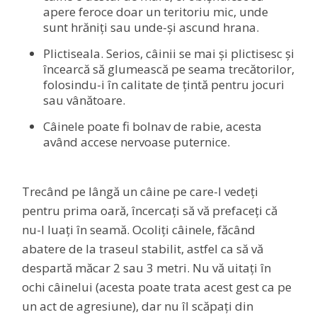
apere feroce doar un teritoriu mic, unde
sunt hrăniți sau unde-și ascund hrana.
Plictiseala. Serios, câinii se mai și plictisesc și
încearcă să glumească pe seama trecătorilor,
folosindu-i în calitate de țintă pentru jocuri
sau vânătoare.
Câinele poate fi bolnav de rabie, acesta
având accese nervoase puternice.
Trecând pe lângă un câine pe care-l vedeți
pentru prima oară, încercați să vă prefaceți că
nu-l luați în seamă. Ocoliți câinele, făcând
abatere de la traseul stabilit, astfel ca să vă
despartă măcar 2 sau 3 metri. Nu vă uitați în
ochi câinelui (acesta poate trata acest gest ca pe
un act de agresiune), dar nu îl scăpați din