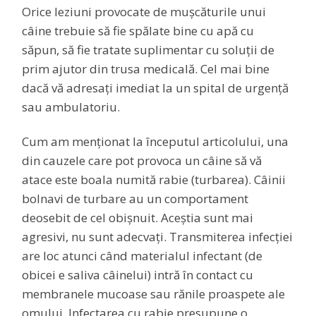
Orice leziuni provocate de mușcăturile unui
câine trebuie să fie spălate bine cu apă cu
săpun, să fie tratate suplimentar cu soluții de
prim ajutor din trusa medicală. Cel mai bine
dacă vă adresați imediat la un spital de urgență
sau ambulatoriu.
Cum am menționat la începutul articolului, una
din cauzele care pot provoca un câine să vă
atace este boala numită rabie (turbarea). Câinii
bolnavi de turbare au un comportament
deosebit de cel obișnuit. Aceștia sunt mai
agresivi, nu sunt adecvați. Transmiterea infecției
are loc atunci când materialul infectant (de
obicei e saliva câinelui) intră în contact cu
membranele mucoase sau rănile proaspete ale
omului. Infectarea cu rabie presupune o