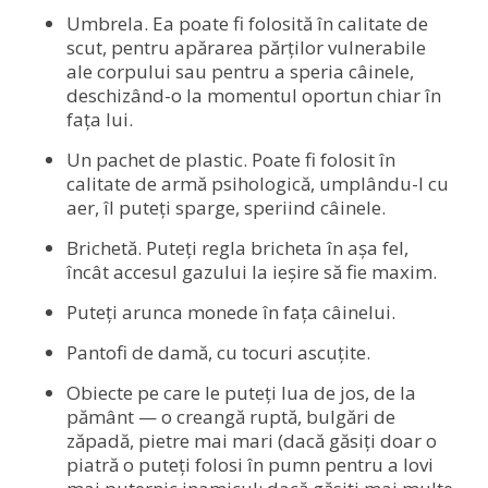
Umbrela. Ea poate fi folosită în calitate de
scut, pentru apărarea părților vulnerabile
ale corpului sau pentru a speria câinele,
deschizând-o la momentul oportun chiar în
fața lui.
Un pachet de plastic. Poate fi folosit în
calitate de armă psihologică, umplându-l cu
aer, îl puteți sparge, speriind câinele.
Brichetă. Puteți regla bricheta în așa fel,
încât accesul gazului la ieșire să fie maxim.
Puteți arunca monede în fața câinelui.
Pantofi de damă, cu tocuri ascuțite.
Obiecte pe care le puteți lua de jos, de la
pământ — o creangă ruptă, bulgări de
zăpadă, pietre mai mari (dacă găsiți doar o
piatră o puteți folosi în pumn pentru a lovi