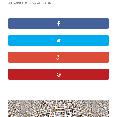
încăierare
luptă
sfat