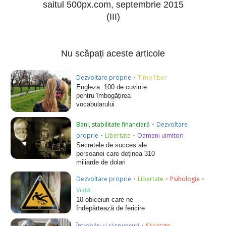
saitul 500px.com, septembrie 2015
(III)
Nu scăpați aceste articole
Dezvoltare proprie
•
Timp liber
Engleza: 100 de cuvinte
pentru îmbogățirea
vocabularului
Bani, stabilitate financiară
•
Dezvoltare
proprie
•
Libertate
•
Oameni uimitori
Secretele de succes ale
persoanei care deținea 310
miliarde de dolari
Dezvoltare proprie
•
Libertate
•
Psihologie
•
Viață
10 obiceiuri care ne
îndepărtează de fericire
Întrebări și răspunsuri
•
Sănătate