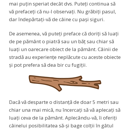
mai puțin speriat decât dvs. Puteți continua să
vă prefaceți că nu-l observați. Nu grăbiți pasul,
dar îndepărtați-vă de câine cu pași siguri.
De asemenea, vă puteți preface că doriți să luați
de pe pământ o piatră sau un băț sau chiar să
luați un oarecare obiect de la pământ. Câinii de
stradă au experiențe neplăcute cu aceste obiecte
și pot prefera să dea bir cu fugiții.
Dacă vă desparte o distanță de doar 5 metri sau
chiar una mai mică, nu încercați să vă aplecați să
luați ceva de la pământ. Aplecându-vă, îi oferiți
câinelui posibilitatea să-și bage colții în gâtul