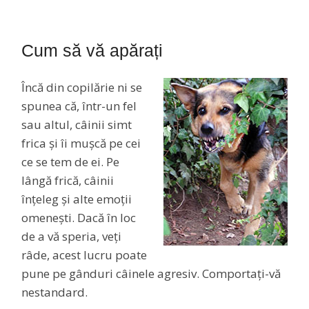
Cum să vă apărați
Încă din copilărie ni se
spunea că, într-un fel
sau altul, câinii simt
frica și îi mușcă pe cei
ce se tem de ei. Pe
lângă frică, câinii
înțeleg și alte emoții
omenești. Dacă în loc
de a vă speria, veți
râde, acest lucru poate
pune pe gânduri câinele agresiv. Comportați-vă
nestandard.