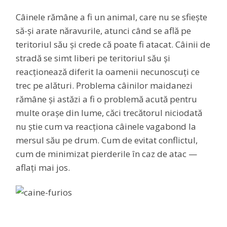
Câinele rămâne a fi un animal, care nu se sfiește
să-și arate năravurile, atunci când se află pe
teritoriul său și crede că poate fi atacat. Câinii de
stradă se simt liberi pe teritoriul său și
reacționează diferit la oamenii necunoscuți ce
trec pe alături. Problema câinilor maidanezi
rămâne și astăzi a fi o problemă acută pentru
multe orașe din lume, căci trecătorul niciodată
nu știe cum va reacționa câinele vagabond la
mersul său pe drum. Cum de evitat conflictul,
cum de minimizat pierderile în caz de atac —
aflați mai jos.