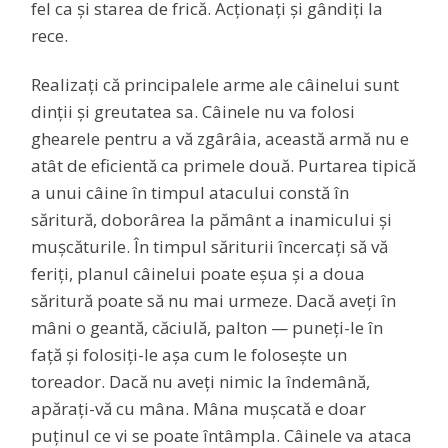
fel ca și starea de frică. Acționați și gândiți la
rece.
Realizați că principalele arme ale câinelui sunt
dinții și greutatea sa. Câinele nu va folosi
ghearele pentru a vă zgârâia, această armă nu e
atât de eficientă ca primele două. Purtarea tipică
a unui câine în timpul atacului constă în
săritură, doborârea la pământ a inamicului și
mușcăturile. În timpul săriturii încercați să vă
feriți, planul câinelui poate eșua și a doua
săritură poate să nu mai urmeze. Dacă aveți în
mâni o geantă, căciulă, palton — puneți-le în
față și folosiți-le așa cum le folosește un
toreador. Dacă nu aveți nimic la îndemână,
apărați-vă cu mâna. Mâna mușcată e doar
puținul ce vi se poate întâmpla. Câinele va ataca