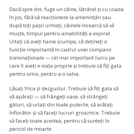
Dacă spre dvs. fuge un câine, lătrând și cu coada
în jos, fără să reacționeze la amenințări sau
după toți pașii urmați, câinele încearcă să vă
muște, timpul pentru amabilități a expirat.
Uitați că aveți haine scumpe, că dețineți o
funcție importantă în cadrul unei companii
transnaționale — cel mai important lucru pe
care îl aveți e viața proprie și trebuie să fiți gata
pentru orice, pentru a o salva.
Lăsați frica și dezgustul. Trebuie să fiți gata să
vă apărați — să frângeți oase, să strângeți
gâturi, să urlați din toate puterile, să arătați
înfiorător și să faceți lucruri groaznice. Trebuie
să faceți toate acestea, pentru că sunteți în
pericol de moarte.