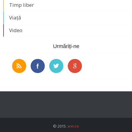
Timp liber
Viață
Video
Urmăriți-ne
© 2015.
xnn.ro