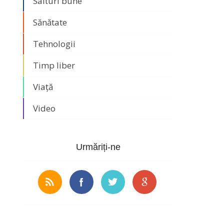
Saituri bune
Sănătate
Tehnologii
Timp liber
Viață
Video
Urmăriți-ne