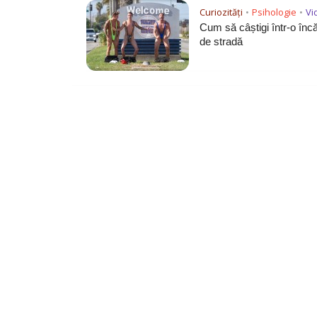
Curiozități
Psihologie
Vi
•
•
Cum să câștigi într-o înc
de stradă