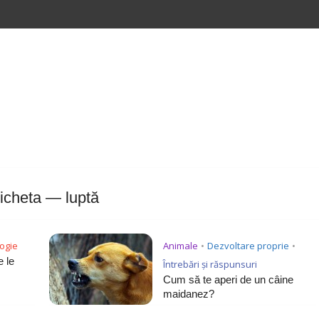
icheta — luptă
ogie
Animale
Dezvoltare proprie
•
•
e le
Întrebări și răspunsuri
Cum să te aperi de un câine
maidanez?