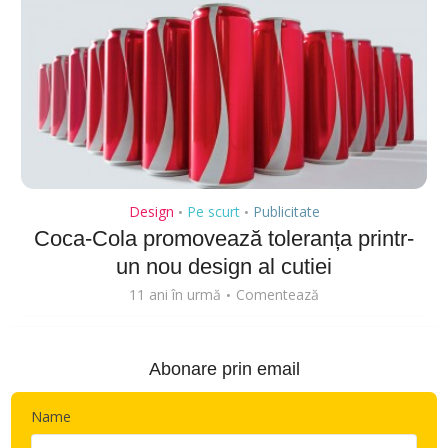
Design
Pe scurt
Publicitate
•
•
Coca-Cola promovează toleranța printr-
un nou design al cutiei
11 ani în urmă
Comentează
Abonare prin email
Name