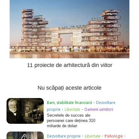
11 proiecte de arhitectură din viitor
Nu scăpați aceste articole
Bani, stabilitate financiară
•
Dezvoltare
proprie
•
Libertate
•
Oameni uimitori
Secretele de succes ale
persoanei care deținea 310
miliarde de dolari
Dezvoltare proprie
•
Libertate
•
Psihologie
•