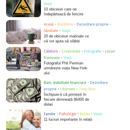
Viață
10 obiceiuri care ne
îndepărtează de fericire
Acasă
•
Bucătărie
•
Dezvoltare proprie
•
Sănătate
•
Viață
20 de obiceiuri matinale ce
vă vor ajuta să slăbiți
Călătorii
•
Creativitate
•
Fotografie
•
Locuri
frumoase
•
Viață
Fotograful Phil Penman
urmărește viața New-York-
ului
Bani, stabilitate financiară
•
Dezvoltare
proprie
•
Libertate
•
Timp liber
Închipuie-ți că primești în
fiecare dimineață 86400 de
dolari
Familie
•
Psihologie
•
Relații
•
Viață
11 lucruri importante în relații