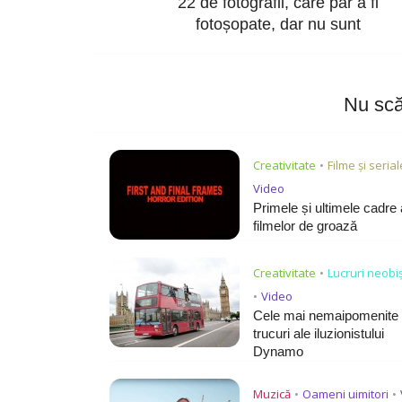
22 de fotografii, care par a fi
fotoșopate, dar nu sunt
Nu scă
Creativitate
Filme și serial
•
Video
Primele și ultimele cadre 
filmelor de groază
Creativitate
Lucruri neobi
•
Video
•
Cele mai nemaipomenite
trucuri ale iluzionistului
Dynamo
Muzică
Oameni uimitori
•
•