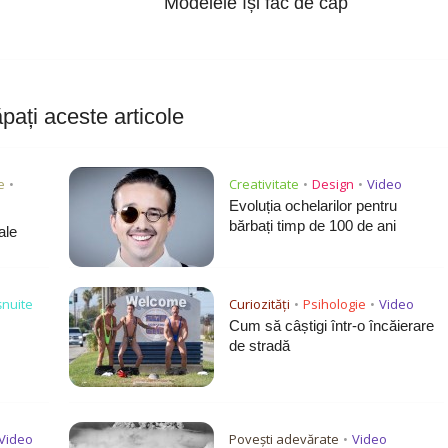
Modelele își fac de cap
pați aceste articole
e
Creativitate
Design
Video
•
•
•
Evoluția ochelarilor pentru
bărbați timp de 100 de ani
ale
șnuite
Curiozități
Psihologie
Video
•
•
Cum să câștigi într-o încăierare
de stradă
Video
Povești adevărate
Video
•