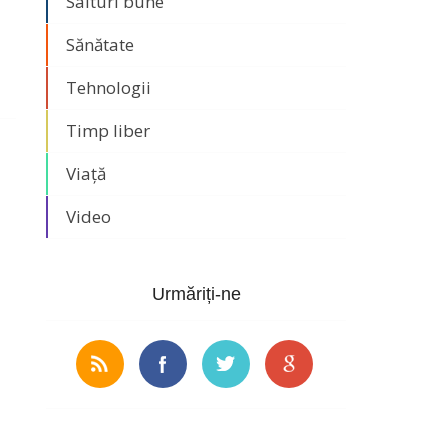
Saituri bune
Sănătate
Tehnologii
Timp liber
Viață
Video
Urmăriți-ne