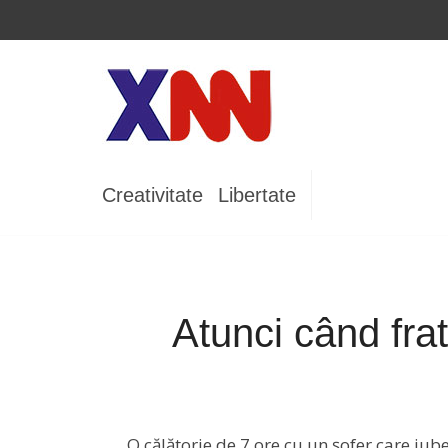
Creativitate
Libertate
Atunci când fra
O călătorie de 7 ore cu un șofer care iub