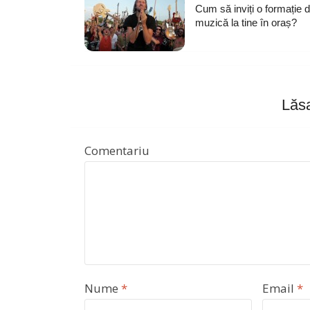
Cum să inviți o formație 
muzică la tine în oraș?
Lăsa
Comentariu
Nume
*
Email
*