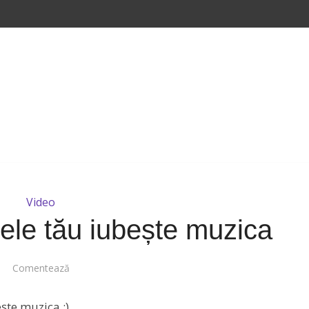
Video
tele tău iubește muzica
Comentează
ește muzica :)