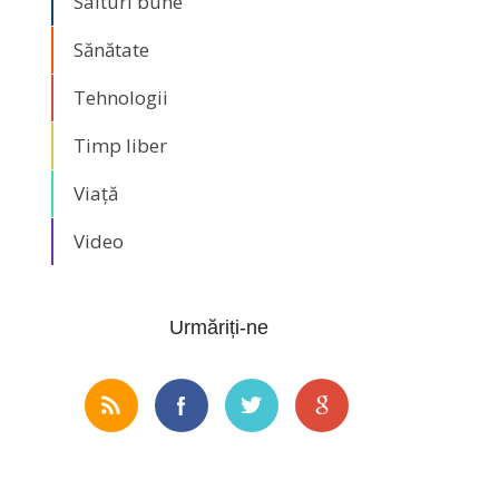
Saituri bune
Sănătate
Tehnologii
Timp liber
Viață
Video
Urmăriți-ne