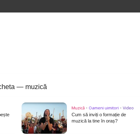
icheta — muzică
Muzică
Oameni uimitori
Video
•
•
bește
Cum să inviți o formație de
muzică la tine în oraș?