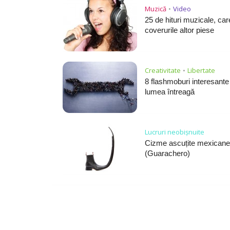
Muzică
Video
•
25 de hituri muzicale, car
coverurile altor piese
Creativitate
Libertate
•
8 flashmoburi interesante
lumea întreagă
Lucruri neobișnuite
Cizme ascuțite mexicane
(Guarachero)