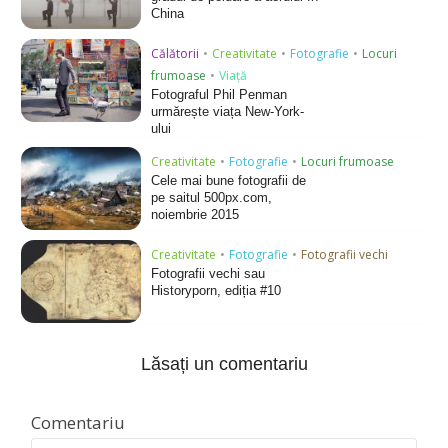
China
Călătorii
•
Creativitate
•
Fotografie
•
Locuri
frumoase
•
Viață
Fotograful Phil Penman
urmărește viața New-York-
ului
Creativitate
•
Fotografie
•
Locuri frumoase
Cele mai bune fotografii de
pe saitul 500px.com,
noiembrie 2015
Creativitate
•
Fotografie
•
Fotografii vechi
Fotografii vechi sau
Historyporn, ediția #10
Lăsați un comentariu
Comentariu