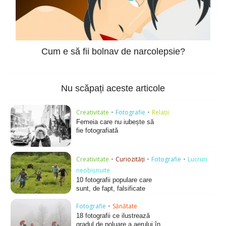
Cum e să fii bolnav de narcolepsie?
Nu scăpați aceste articole
Creativitate
•
Fotografie
•
Relații
Femeia care nu iubește să
fie fotografiată
Creativitate
•
Curiozități
•
Fotografie
•
Lucruri
neobișnuite
10 fotografii populare care
sunt, de fapt, falsificate
Fotografie
•
Sănătate
18 fotografii ce ilustrează
gradul de poluare a aerului în