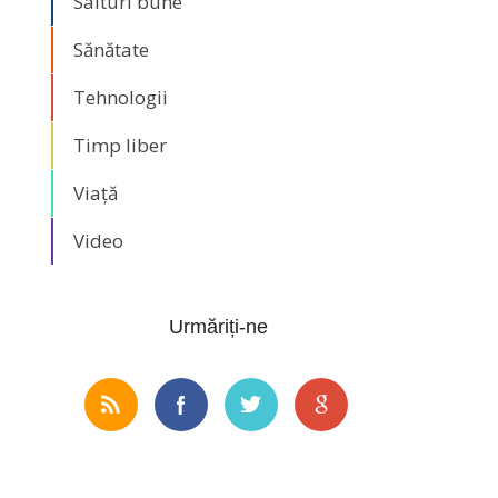
Saituri bune
Sănătate
Tehnologii
Timp liber
Viață
Video
Urmăriți-ne