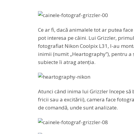
Ce ar fi, dacă animalele tot ar putea fac
pot interesa pe câini. Lui Grizzler, prim
fotografiat Nikon Coolpix L31, l-au mont
inimii (numit „Heartography”), pentru a s
subiecte îi atrag atenția.
Atunci când inima lui Grizzler începe să
fricii sau a excitării), camera face fotog
de comandă, unde sunt analizate.