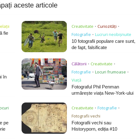
pați aceste articole
elații
Creativitate
Curiozități
•
•
 fie
Fotografie
Lucruri neobișnuite
•
10 fotografii populare care sunt,
de fapt, falsificate
Călătorii
Creativitate
•
•
Fotografie
Locuri frumoase
•
•
i în
Viață
Fotograful Phil Penman
urmărește viața New-York-ului
ocuri
Creativitate
Fotografie
•
•
Fotografii vechi
de pe
Fotografii vechi sau
rie
Historyporn, ediția #10