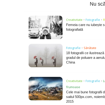
Nu scă
Creativitate
Fotografie
R
•
•
Femeia care nu iubește să
fotografiată
Fotografie
Sănătate
•
18 fotografii ce ilustrează
gradul de poluare a aerulu
China
Creativitate
Fotografie
L
•
•
frumoase
Cele mai bune fotografii 
saitul 500px.com, noiemb
2015