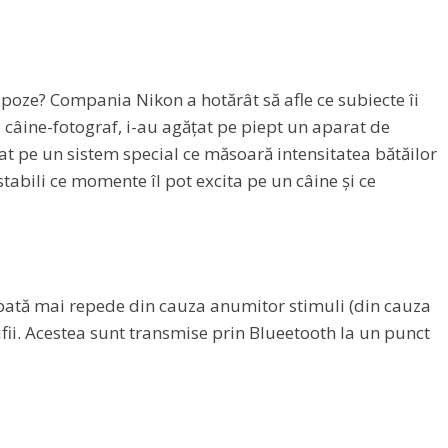
e poze? Compania Nikon a hotărât să afle ce subiecte îi
ul câine-fotograf, i-au agățat pe piept un aparat de
at pe un sistem special ce măsoară intensitatea bătăilor
tabili ce momente îl pot excita pe un câine și ce
 bată mai repede din cauza anumitor stimuli (din cauza
rafii. Acestea sunt transmise prin Blueetooth la un punct