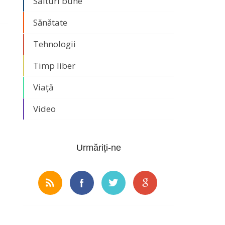
Saituri bune
Sănătate
Tehnologii
Timp liber
Viață
Video
Urmăriți-ne