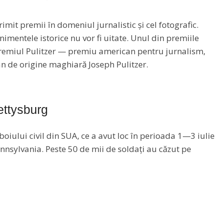
imit premii în domeniul jurnalistic și cel fotografic.
enimentele istorice nu vor fi uitate. Unul din premiile
Premiul Pulitzer — premiu american pentru jurnalism,
an de origine maghiară Joseph Pulitzer.
ettysburg
oiului civil din SUA, ce a avut loc în perioada 1—3 iulie
nsylvania. Peste 50 de mii de soldați au căzut pe