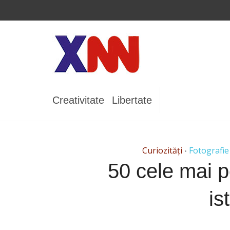
Creativitate
Libertate
Curiozități
Fotografie
•
50 cele mai po
is