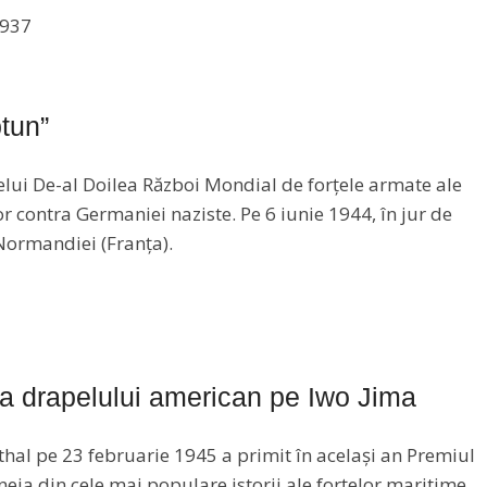
tun”
lui De-al Doilea Război Mondial de forțele armate ale
lor contra Germaniei naziste. Pe 6 iunie 1944, în jur de
Normandiei (Franța).
ea drapelului american pe Iwo Jima
thal pe 23 februarie 1945 a primit în același an Premiul
uneia din cele mai populare istorii ale forțelor maritime