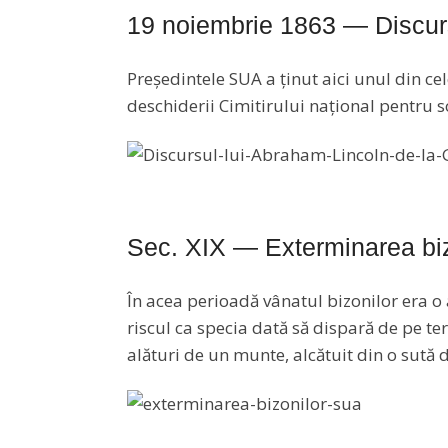
19 noiembrie 1863 — Discurs
Președintele SUA a ținut aici unul din ce
deschiderii Cimitirului național pentru s
Sec. XIX — Exterminarea biz
În acea perioadă vânatul bizonilor era o 
riscul ca specia dată să dispară de pe te
alături de un munte, alcătuit din o sută d