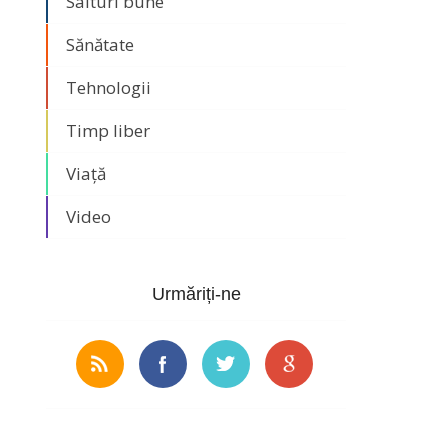
Saituri bune
Sănătate
Tehnologii
Timp liber
Viață
Video
Urmăriți-ne