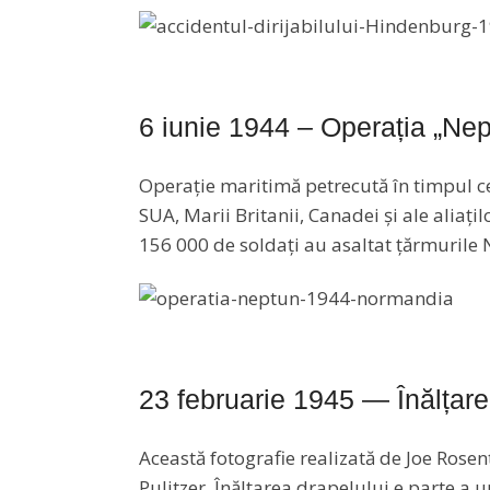
6 iunie 1944 – Operația „Nep
Operație maritimă petrecută în timpul ce
SUA, Marii Britanii, Canadei și ale aliați
156 000 de soldați au asaltat țărmurile 
23 februarie 1945 — Înălțar
Această fotografie realizată de Joe Rosen
Pulitzer. Înălțarea drapelului e parte a 