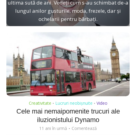
ultima sută de ani. Vedeți cum s-au schimbat de-a
lungul anilor gusturile, moda, frezele, dar și
ochelarii pentru bărbați.
Creativitate
Lucruri neobișnuite
Video
•
•
Cele mai nemaipomenite trucuri ale
iluzionistului Dynamo
11 ani în urmă
Comentează