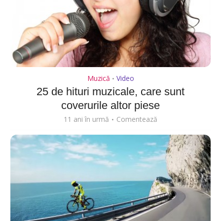
Muzică
Video
•
25 de hituri muzicale, care sunt
coverurile altor piese
11 ani în urmă
Comentează