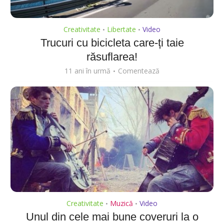
Creativitate
Libertate
Video
•
•
Trucuri cu bicicleta care-ți taie
răsuflarea!
11 ani în urmă
Comentează
Creativitate
Muzică
Video
•
•
Unul din cele mai bune coveruri la o