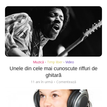
Muzică
Timp liber
Video
•
•
Unele din cele mai cunoscute riffuri de
ghitară
11 ani în urmă
Comentează