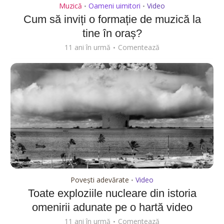
Muzică
Oameni uimitori
Video
•
•
Cum să inviți o formație de muzică la
tine în oraș?
11 ani în urmă
Comentează
Povești adevărate
Video
•
Toate exploziile nucleare din istoria
omenirii adunate pe o hartă video
11 ani în urmă
Comentează