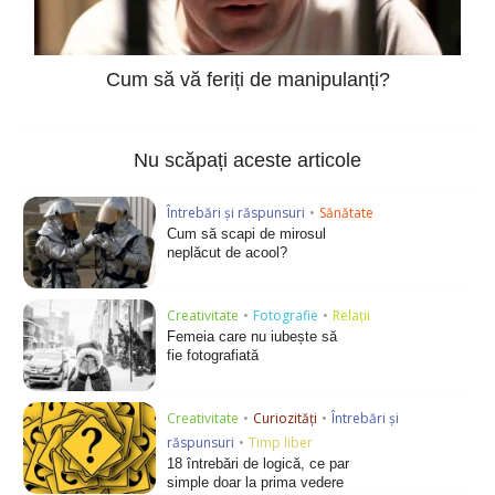
Cum să vă feriți de manipulanți?
Nu scăpați aceste articole
Întrebări și răspunsuri
•
Sănătate
Cum să scapi de mirosul
neplăcut de acool?
Creativitate
•
Fotografie
•
Relații
Femeia care nu iubește să
fie fotografiată
Creativitate
•
Curiozități
•
Întrebări și
răspunsuri
•
Timp liber
18 întrebări de logică, ce par
simple doar la prima vedere