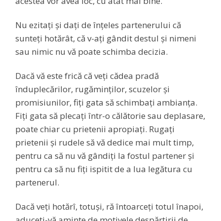
acestea vor avea loc, cu atât mai bine.
Nu ezitați și dați de înțeles partenerului că
sunteți hotărât, că v-ați gândit destul și nimeni
sau nimic nu vă poate schimba decizia.
Dacă vă este frică că veți cădea pradă
înduplecărilor, rugăminților, scuzelor și
promisiunilor, fiți gata să schimbați ambianța.
Fiți gata să plecați într-o călătorie sau deplasare,
poate chiar cu prietenii apropiați. Rugați
prietenii și rudele să vă dedice mai mult timp,
pentru ca să nu vă gândiți la fostul partener și
pentru ca să nu fiți ispitit de a lua legătura cu
partenerul.
Dacă veți hotărî, totuși, ră întoarceți totul înapoi,
aduceți-vă aminte de motivele despărțirii de