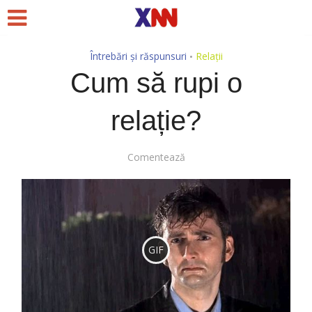
Întrebări și răspunsuri
Relații
•
Cum să rupi o
relație?
Comentează
GIF