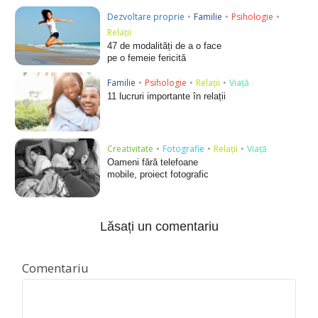
Dezvoltare proprie
•
Familie
•
Psihologie
•
Relații
47 de modalități de a o face
pe o femeie fericită
Familie
•
Psihologie
•
Relații
•
Viață
11 lucruri importante în relații
Creativitate
•
Fotografie
•
Relații
•
Viață
Oameni fără telefoane
mobile, proiect fotografic
Lăsați un comentariu
Comentariu