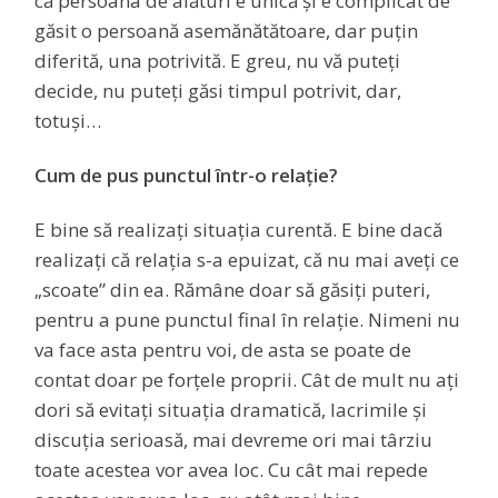
că persoana de alături e unică și e complicat de
găsit o persoană asemănătătoare, dar puțin
diferită, una potrivită. E greu, nu vă puteți
decide, nu puteți găsi timpul potrivit, dar,
totuși…
Cum de pus punctul într-o relație?
E bine să realizați situația curentă. E bine dacă
realizați că relația s-a epuizat, că nu mai aveți ce
„scoate” din ea. Rămâne doar să găsiți puteri,
pentru a pune punctul final în relație. Nimeni nu
va face asta pentru voi, de asta se poate de
contat doar pe forțele proprii. Cât de mult nu ați
dori să evitați situația dramatică, lacrimile și
discuția serioasă, mai devreme ori mai târziu
toate acestea vor avea loc. Cu cât mai repede