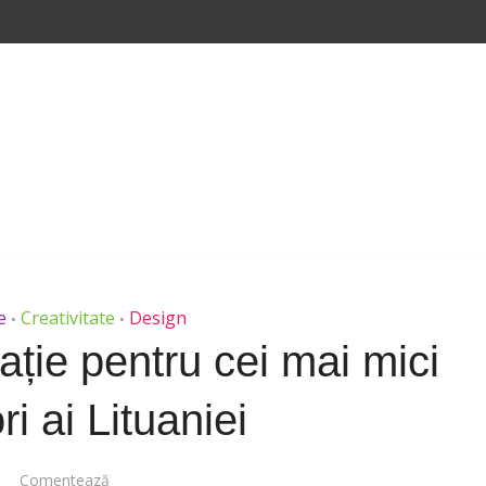
e
Creativitate
Design
•
•
ție pentru cei mai mici
ri ai Lituaniei
Comentează