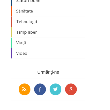
Saituri bune
Sănătate
Tehnologii
Timp liber
Viață
Video
Urmăriți-ne