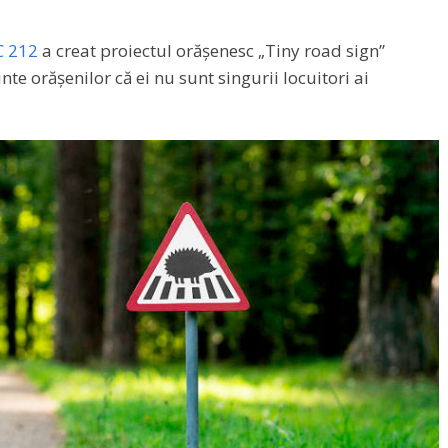
C 212
a creat proiectul orășenesc „Tiny road sign”
te orășenilor că ei nu sunt singurii locuitori ai